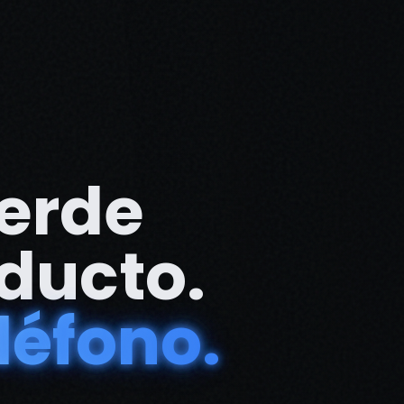
ierde
oducto.
eléfono.