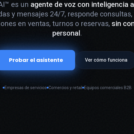
AI™ es un
agente de voz con inteligencia ar
das y mensajes 24/7, responde consultas,
ones en ventas, turnos o reservas,
sin co
personal
.
Probar el asistente
Ver cómo funciona
Empresas de servicios
Comercios y retail
Equipos comerciales B2B