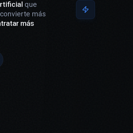
tificial
que
 convierte más
ntratar más